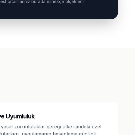
test ortamlarınız burada esnekçe ölçeklenir.
ı
 ve Uyumluluk
i yasal zorunluluklar gereği ülke içindeki özel
 tutarken, uygulamanın hesaplama gücünü