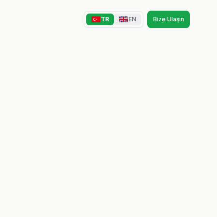
TR
EN
Bize Ulaşın