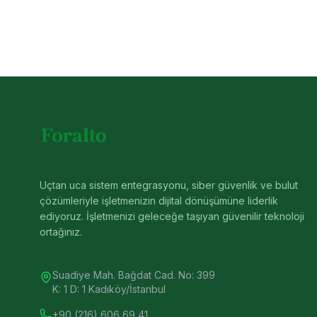
Uçtan uca sistem entegrasyonu, siber güvenlik ve bulut
çözümleriyle işletmenizin dijital dönüşümüne liderlik
ediyoruz. İşletmenizi geleceğe taşıyan güvenilir teknoloji
ortağınız.
Suadiye Mah. Bağdat Cad. No: 399
K: 1 D: 1 Kadıköy/İstanbul
+90 (216) 606 69 41