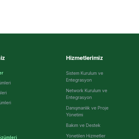
iz
Hizmetlerimiz
er
Sistem Kurulum ve
Entegrasyon
mleri
Network Kurulum ve
leri
Entegrasyon
ümleri
Danışmanlık ve Proje
Yönetimi
Bakım ve Destek
Yönetilen Hizmetler
özümleri